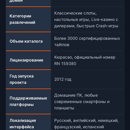
домен
Классические слоты,
Категории
настольные игры, Live-казино с
развлечений
дилерами, быстрые Crash-игры
Более 3000 сертифицированных
Объем каталога
тайтлов
Кюрасао, официальный номер
Лицензирование
RN 159380
Год запуска
2012 год
проекта
Домашние ПК, любые
Поддерживаемые
современные смартфоны и
платформы
планшеты
Локализация
Русский, английский, немецкий,
интерфейса
французский, испанский