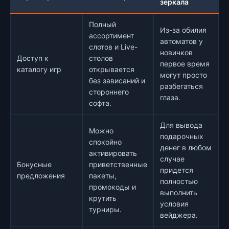
зеркала
Полный
Из-за обилия
ассортимент
автоматов у
слотов и Live-
новичков
Доступ к
столов
первое время
каталогу игр
открывается
могут просто
без зависаний и
разбегаться
стороннего
глаза.
софта.
Для вывода
Можно
подарочных
спокойно
денег в любом
активировать
случае
Бонусные
приветственные
придется
предложения
пакеты,
полностью
промокоды и
выполнить
крутить
условия
турниры.
вейджера.