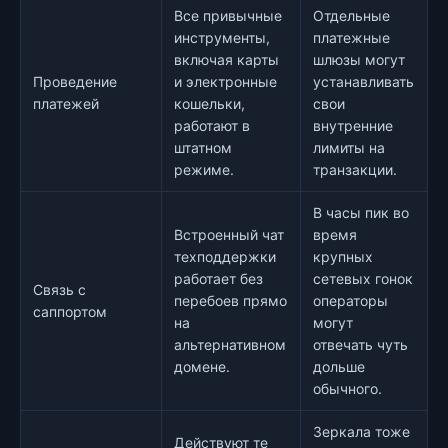
Все привычные
Отдельные
инструменты,
платежные
включая карты
шлюзы могут
Проведение
и электронные
устанавливать
платежей
кошельки,
свои
работают в
внутренние
штатном
лимиты на
режиме.
транзакции.
В часы пик во
Встроенный чат
время
техподдержки
крупных
работает без
сетевых гонок
Связь с
перебоев прямо
операторы
саппортом
на
могут
альтернативном
отвечать чуть
домене.
дольше
обычного.
Зеркала тоже
Действуют те