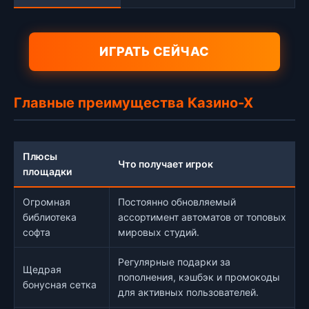
ИГРАТЬ СЕЙЧАС
Главные преимущества Казино-Х
Плюсы
Что получает игрок
площадки
Огромная
Постоянно обновляемый
библиотека
ассортимент автоматов от топовых
софта
мировых студий.
Регулярные подарки за
Щедрая
пополнения, кэшбэк и промокоды
бонусная сетка
для активных пользователей.